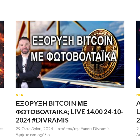
ΝΕΑ
Ν
ΕΞΟΡΥΞΗ BITCOIN ΜΕ
A
ΦΩΤΟΒΟΛΤΑΙΚΑ; LIVE 14.00 24-10-
L
2024 #DIVRAMIS
2
τε
29 Οκτωβρίου, 2024
-
από τον/την
Yannis Divramis
-
2
Αφήστε ένα σχόλιο
Α