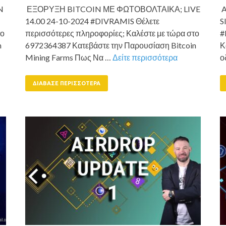
N
ΕΞΟΡΥΞΗ BITCOIN ΜΕ ΦΩΤΟΒΟΛΤΑΙΚΑ; LIVE
A
14.00 24-10-2024 #DIVRAMIS Θέλετε
S
το
περισσότερες πληροφορίες; Καλέστε με τώρα στο
#
n
6972364387 Κατεβάστε την Παρουσίαση Bitcoin
Κ
Mining Farms Πως Να …
Δείτε περισσότερα
ο
ΔΙΆΒΑΣΕ ΠΕΡΙΣΣΌΤΕΡΑ