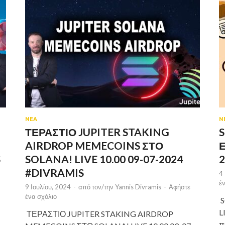
ΝΕΑ
Ν
ΤΕΡΑΣΤΙΟ JUPITER STAKING
N
AIRDROP MEMECOINS ΣΤΟ
Ε
S
SOLANA! LIVE 10.00 09-07-2024
#DIVRAMIS
4
έ
9 Ιουλίου, 2024
-
από τον/την
Yannis Divramis
-
Αφήστε
ένα σχόλιο
S
L
ΤΕΡΑΣΤΙΟ JUPITER STAKING AIRDROP
;
π