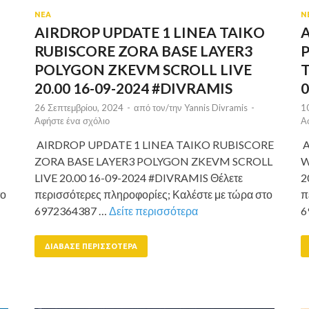
ΝΕΑ
Ν
AIRDROP UPDATE 1 LINEA TAIKO
RUBISCORE ZORA BASE LAYER3
POLYGON ZKEVM SCROLL LIVE
T
20.00 16-09-2024 #DIVRAMIS
0
26 Σεπτεμβρίου, 2024
-
από τον/την
Yannis Divramis
-
1
Αφήστε ένα σχόλιο
Α
AIRDROP UPDATE 1 LINEA TAIKO RUBISCORE
A
ZORA BASE LAYER3 POLYGON ZKEVM SCROLL
W
LIVE 20.00 16-09-2024 #DIVRAMIS Θέλετε
2
το
περισσότερες πληροφορίες; Καλέστε με τώρα στο
π
6972364387 …
Δείτε περισσότερα
6
ΔΙΆΒΑΣΕ ΠΕΡΙΣΣΌΤΕΡΑ