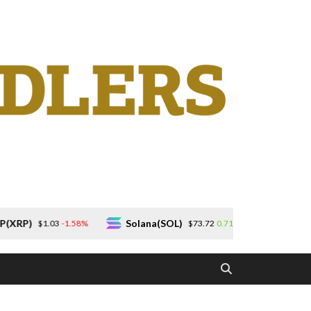
Solana(SOL)
TRON(TRX)
58%
0.71%
0
$73.72
$0.328137