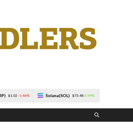
Solana(SOL)
TRON(TRX)
0.99%
0.14%
$73.48
$0.327324