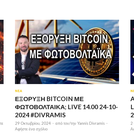
ΝΕΑ
Ν
ΕΞΟΡΥΞΗ BITCOIN ΜΕ
A
ΦΩΤΟΒΟΛΤΑΙΚΑ; LIVE 14.00 24-10-
L
2024 #DIVRAMIS
2
τε
29 Οκτωβρίου, 2024
-
από τον/την
Yannis Divramis
-
2
Αφήστε ένα σχόλιο
Α