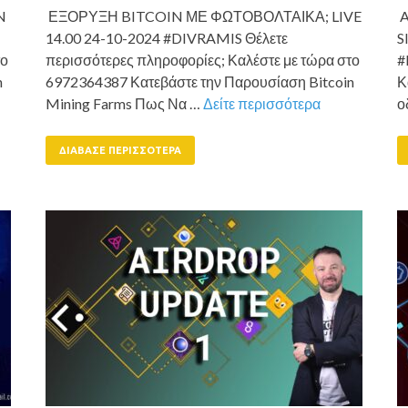
N
ΕΞΟΡΥΞΗ BITCOIN ΜΕ ΦΩΤΟΒΟΛΤΑΙΚΑ; LIVE
A
14.00 24-10-2024 #DIVRAMIS Θέλετε
S
το
περισσότερες πληροφορίες; Καλέστε με τώρα στο
#
n
6972364387 Κατεβάστε την Παρουσίαση Bitcoin
Κ
Mining Farms Πως Να …
Δείτε περισσότερα
ο
ΔΙΆΒΑΣΕ ΠΕΡΙΣΣΌΤΕΡΑ