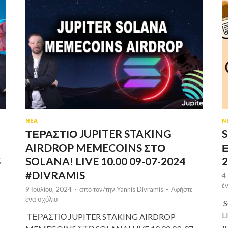
ΝΕΑ
Ν
ΤΕΡΑΣΤΙΟ JUPITER STAKING
N
AIRDROP MEMECOINS ΣΤΟ
Ε
S
SOLANA! LIVE 10.00 09-07-2024
#DIVRAMIS
4
έ
9 Ιουλίου, 2024
-
από τον/την
Yannis Divramis
-
Αφήστε
ένα σχόλιο
S
L
ΤΕΡΑΣΤΙΟ JUPITER STAKING AIRDROP
;
π