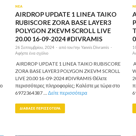
ΝΕΑ
Ν
AIRDROP UPDATE 1 LINEA TAIKO
RUBISCORE ZORA BASE LAYER3
POLYGON ZKEVM SCROLL LIVE
T
20.00 16-09-2024 #DIVRAMIS
0
26 Σεπτεμβρίου, 2024
-
από τον/την
Yannis Divramis
-
1
Αφήστε ένα σχόλιο
Α
AIRDROP UPDATE 1 LINEA TAIKO RUBISCORE
A
ZORA BASE LAYER3 POLYGON ZKEVM SCROLL
W
LIVE 20.00 16-09-2024 #DIVRAMIS Θέλετε
2
το
περισσότερες πληροφορίες; Καλέστε με τώρα στο
π
6972364387 …
Δείτε περισσότερα
6
ΔΙΆΒΑΣΕ ΠΕΡΙΣΣΌΤΕΡΑ