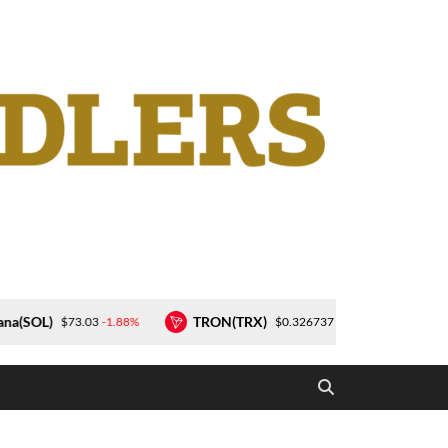
L)
TRON(TRX)
Lido Stak
-1.88%
-0.34%
$73.03
$0.326737