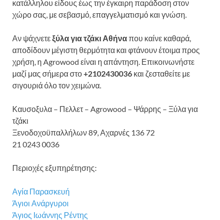
κατάλληλου είδους έως την έγκαιρη παράδοση στον
χώρο σας, με σεβασμό, επαγγελματισμό και γνώση.
Αν ψάχνετε
ξύλα για τζάκι Αθήνα
που καίνε καθαρά,
αποδίδουν μέγιστη θερμότητα και φτάνουν έτοιμα προς
χρήση, η Agrowood είναι η απάντηση. Επικοινωνήστε
μαζί μας σήμερα στο
+2102430036
και ζεσταθείτε με
σιγουριά όλο τον χειμώνα.
Καυσοξυλα – Πελλετ – Agrowood – Ψάρρης – Ξύλα για
τζάκι
Ξενοδοχοϋπαλλήλων 89, Αχαρνές 136 72
21 0243 0036
Περιοχές εξυπηρέτησης:
Αγία Παρασκευή
Άγιοι Ανάργυροι
Άγιος Ιωάννης Ρέντης