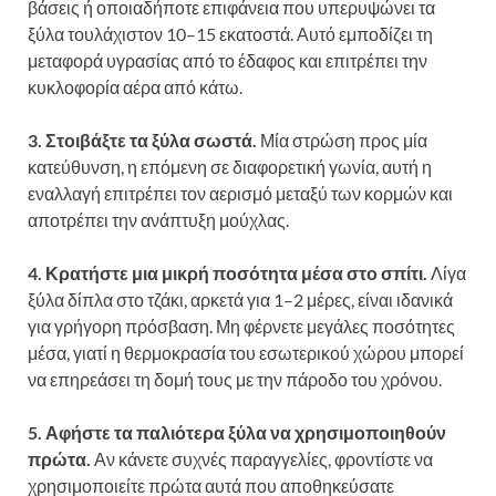
βάσεις ή οποιαδήποτε επιφάνεια που υπερυψώνει τα
ξύλα τουλάχιστον 10–15 εκατοστά. Αυτό εμποδίζει τη
μεταφορά υγρασίας από το έδαφος και επιτρέπει την
κυκλοφορία αέρα από κάτω.
3. Στοιβάξτε τα ξύλα σωστά.
Μία στρώση προς μία
κατεύθυνση, η επόμενη σε διαφορετική γωνία, αυτή η
εναλλαγή επιτρέπει τον αερισμό μεταξύ των κορμών και
αποτρέπει την ανάπτυξη μούχλας.
4. Κρατήστε μια μικρή ποσότητα μέσα στο σπίτι.
Λίγα
ξύλα δίπλα στο τζάκι, αρκετά για 1–2 μέρες, είναι ιδανικά
για γρήγορη πρόσβαση. Μη φέρνετε μεγάλες ποσότητες
μέσα, γιατί η θερμοκρασία του εσωτερικού χώρου μπορεί
να επηρεάσει τη δομή τους με την πάροδο του χρόνου.
5. Αφήστε τα παλιότερα ξύλα να χρησιμοποιηθούν
πρώτα.
Αν κάνετε συχνές παραγγελίες, φροντίστε να
χρησιμοποιείτε πρώτα αυτά που αποθηκεύσατε