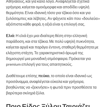
Αθηναίους, και για καλό λόγο. Αναφλέγεται σχετικά
γρήγορα, καίγεται ομοιόμορφα και αποδίδει υψηλή
θερμότητα. Είναι ιδανική τόσο για τζάκια όσο και για
ξυλόσομπες και λέβητες. Αν ψάχνετε κάτι που «δουλεύει»
αξιόπιστα κάθε φορά, η οξιά είναι η επιλογή σας.
Ελιά:
Η ελιά έχει μια ιδιαίτερη θέση στην ελληνική
παράδοση, και στα τζάκια. Με πολύ υψηλή πυκνότητα,
καίγεται αργά και παράγει έντονη, σταθερή θερμότητα με
ελάχιστη στάχτη. Το χαρακτηριστικό άρωμά της
δημιουργεί μια μοναδική ατμόσφαιρα. Πρόκειται για
premium επιλογή για τους απαιτητικούς.
Διαθέτουμε επίσης
πεύκο
, το οποίο είναι ιδανικό ως
προσάναμμα, αναφλέγεται εύκολα και γρήγορα,
βοηθώντας να «ξεκινήσει» η φωτιά πριν προσθέσετε τα
βαρύτερα σκληρά ξύλα.
Ποιο Είδος Ξύλου Ταιριάζει