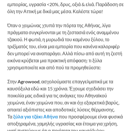
εμπειρίας, υγρασία <20%, δρυς, οξιά & ελιά. Παράδοση σε
όλη την Αττική με δικά μας μέσα. Καλέστε τώρα!
Όταν ο χειμώνας χτυπά την πόρτα της Αθήνας, λίγα
πράγματα συγκρίνονται με τη ζεστασιά ενός αναμμένου
τζακιού. Η φωτιά, η μυρωδιά του καμένου ξύλου, το
τριξίματός του, είναι μια εμπειρία που κανένα καλοριφέρ
δεν μπορεί να αναπαράγει. Αλλά πίσω από αυτή τη ζεστή
εικόνα κρύβεται μια πρακτική απόφαση: τι ξύλα
χρησιμοποιείτε και από πού τα προμηθεύεστε:
Στην
Agrowood
, ασχολούμαστε επαγγελματικά με τα
καυσόξυλα εδώ και 15 χρόνια. Έχουμε σχεδιάσει την
ποικιλία μας ειδικά για τις ανάγκες του Αθηναϊκού
χειμώνα, έναν χειμώνα που, αν και όχι εξαιρετικά βαρύς,
απαιτεί αξιόπιστες και αποδοτικές λύσεις θέρμανσης.
Τα
ξύλα για τζάκι Αθήνα
που προσφέρουμε είναι φυσικά
αποξηραμένα, χαμηλής υγρασίας και έτοιμα για χρήση,
γιατί πιστεύουμε ότι η ποιότητα του καυσόξυλου