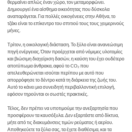
θερμαίνει απλώς έναν χώρο, τον μεταμορφώνει.
Δημιουργεί ένα αίσθημα οικειότητας που δύσκολα
αναπαράγεται. Για πολλές οικογένειες στην Αθήνα, το
τζάκι είναι το επίκεντρο του σπιτιού τους τους χειμερινούς
μήνες.
Τρίτον, η οικολογική διάσταση. Το ξύλο είναι ανανεώσιμη
πηγή ενέργειας. Όταν προέρχεται από νόμιμες υλοτομίες
και βιώσιμη διαχείριση δασών, η καύση του έχει ουδέτερο
αποτύπωμα άνθρακα, αφού το CO₂ που
απελευθερώνεται ισούται περίπου με αυτό που
απορρόφησε το δέντρο κατά τη διάρκεια της ζωής του.
Αυτό το κάνει μια συνειδητή περιβαλλοντική επιλογή,
εφόσον τηρούνται οι σωστές πρακτικές.
Τέλος, δεν πρέπει να υποτιμούμε την ανεξαρτησία που
προσφέρουν τα καυσόξυλα. Δεν εξαρτάστε από δίκτυα,
μήτε από τις διακυμάνσεις τιμών ρεύματος ή αερίου.
Αποθηκεύετε τα ξύλα σας, τα έχετε διαθέσιμα, και τα