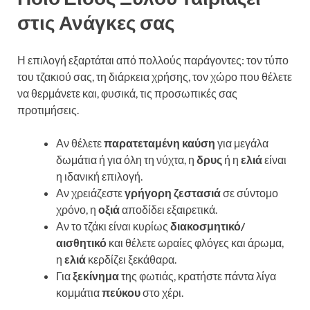
στις Ανάγκες σας
Η επιλογή εξαρτάται από πολλούς παράγοντες: τον τύπο
του τζακιού σας, τη διάρκεια χρήσης, τον χώρο που θέλετε
να θερμάνετε και, φυσικά, τις προσωπικές σας
προτιμήσεις.
Αν θέλετε
παρατεταμένη καύση
για μεγάλα
δωμάτια ή για όλη τη νύχτα, η
δρυς
ή η
ελιά
είναι
η ιδανική επιλογή.
Αν χρειάζεστε
γρήγορη ζεστασιά
σε σύντομο
χρόνο, η
οξιά
αποδίδει εξαιρετικά.
Αν το τζάκι είναι κυρίως
διακοσμητικό/
αισθητικό
και θέλετε ωραίες φλόγες και άρωμα,
η
ελιά
κερδίζει ξεκάθαρα.
Για
ξεκίνημα
της φωτιάς, κρατήστε πάντα λίγα
κομμάτια
πεύκου
στο χέρι.