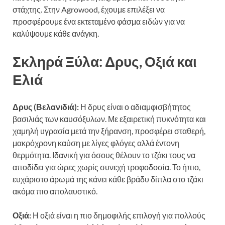
στάχτης. Στην Agrowood, έχουμε επιλέξει να
προσφέρουμε ένα εκτεταμένο φάσμα ειδών για να
καλύψουμε κάθε ανάγκη.
Σκληρά Ξύλα: Δρυς, Οξιά και
Ελιά
Δρυς (Βελανιδιά):
Η δρυς είναι ο αδιαμφισβήτητος
βασιλιάς των καυσόξυλων. Με εξαιρετική πυκνότητα και
χαμηλή υγρασία μετά την ξήρανση, προσφέρει σταθερή,
μακρόχρονη καύση με λίγες φλόγες αλλά έντονη
θερμότητα. Ιδανική για όσους θέλουν το τζάκι τους να
αποδίδει για ώρες χωρίς συνεχή τροφοδοσία. Το ήπιο,
ευχάριστο άρωμά της κάνει κάθε βράδυ δίπλα στο τζάκι
ακόμα πιο απολαυστικό.
Οξιά:
Η οξιά είναι η πιο δημοφιλής επιλογή για πολλούς