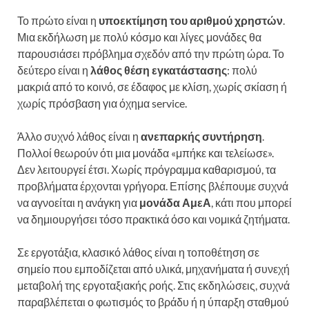
Το πρώτο είναι η
υποεκτίμηση του αριθμού χρηστών
.
Μια εκδήλωση με πολύ κόσμο και λίγες μονάδες θα
παρουσιάσει πρόβλημα σχεδόν από την πρώτη ώρα. Το
δεύτερο είναι η
λάθος θέση εγκατάστασης
: πολύ
μακριά από το κοινό, σε έδαφος με κλίση, χωρίς σκίαση ή
χωρίς πρόσβαση για όχημα service.
Άλλο συχνό λάθος είναι η
ανεπαρκής συντήρηση
.
Πολλοί θεωρούν ότι μια μονάδα «μπήκε και τελείωσε».
Δεν λειτουργεί έτσι. Χωρίς πρόγραμμα καθαρισμού, τα
προβλήματα έρχονται γρήγορα. Επίσης βλέπουμε συχνά
να αγνοείται η ανάγκη για
μονάδα ΑμεΑ
, κάτι που μπορεί
να δημιουργήσει τόσο πρακτικά όσο και νομικά ζητήματα.
Σε εργοτάξια, κλασικό λάθος είναι η τοποθέτηση σε
σημείο που εμποδίζεται από υλικά, μηχανήματα ή συνεχή
μεταβολή της εργοταξιακής ροής. Στις εκδηλώσεις, συχνά
παραβλέπεται ο φωτισμός το βράδυ ή η ύπαρξη σταθμού