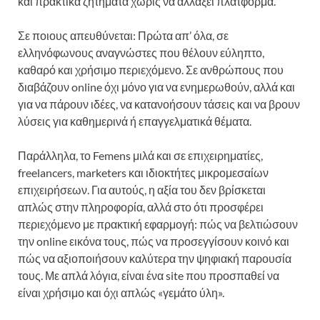
και πρακτικά ζητήματα χωρίς να αλλάξει πλατφόρμα.
Σε ποιους απευθύνεται: Πρώτα απ’ όλα, σε
ελληνόφωνους αναγνώστες που θέλουν εύληπτο,
καθαρό και χρήσιμο περιεχόμενο. Σε ανθρώπους που
διαβάζουν online όχι μόνο για να ενημερωθούν, αλλά και
για να πάρουν ιδέες, να κατανοήσουν τάσεις και να βρουν
λύσεις για καθημερινά ή επαγγελματικά θέματα.
Παράλληλα, το Femens μιλά και σε επιχειρηματίες,
freelancers, marketers και ιδιοκτήτες μικρομεσαίων
επιχειρήσεων. Για αυτούς, η αξία του δεν βρίσκεται
απλώς στην πληροφορία, αλλά στο ότι προσφέρει
περιεχόμενο με πρακτική εφαρμογή: πώς να βελτιώσουν
την online εικόνα τους, πώς να προσεγγίσουν κοινό και
πώς να αξιοποιήσουν καλύτερα την ψηφιακή παρουσία
τους. Με απλά λόγια, είναι ένα site που προσπαθεί να
είναι χρήσιμο και όχι απλώς «γεμάτο ύλη».