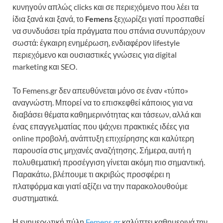
κυνηγούν απλώς clicks και σε περιεχόμενο που λέει τα
ίδια ξανά και ξανά, το
Femens
ξεχωρίζει γιατί προσπαθεί
να συνδυάσει τρία πράγματα που σπάνια συνυπάρχουν
σωστά: έγκαιρη ενημέρωση, ενδιαφέρον lifestyle
περιεχόμενο και ουσιαστικές γνώσεις για digital
marketing και SEO.
Το Femens.gr δεν απευθύνεται μόνο σε έναν «τύπο»
αναγνώστη. Μπορεί να το επισκεφθεί κάποιος για να
διαβάσει θέματα καθημερινότητας και τάσεων, αλλά και
ένας επαγγελματίας που ψάχνει πρακτικές ιδέες για
online προβολή, ανάπτυξη επιχείρησης και καλύτερη
παρουσία στις μηχανές αναζήτησης. Σήμερα, αυτή η
πολυθεματική προσέγγιση γίνεται ακόμη πιο σημαντική.
Παρακάτω, βλέπουμε τι ακριβώς προσφέρει η
πλατφόρμα και γιατί αξίζει να την παρακολουθούμε
συστηματικά.
Η ενημερωτική πύλη
Femens.gr
καλύπτει καθημερινά την