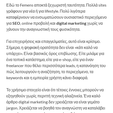
Εδώ το Femens αποκτά ξεχωριστή ταυτότητα. Πολλά sites
γράφουν για νέα ή για lifestyle. Πολύ λιγότερα
καταφέρνουν να ενσωματώσουν ουσιαστικό περιεχόμενο
για
SEO
, online προβολή και
digital marketing
χωρίς να
χάνουν την αναγνωστική τους φυσικότητα.
Για επιχειρήσεις και επαγγελματίες, αυτό είναι κρίσιμο.
Σήμερα, η ψηφιακή ορατότητα δεν είναι «κάτι καλό να
υπάρχει». Είναι βασικός όρος επιβίωσης. Είτε μιλάμε για
ένα τοπικό κατάστημα, είτε για e-shop, είτε για έναν
freelancer που θέλει περισσότερα leads, η κατανόηση του
πώς λειτουργούν η αναζήτηση, το περιεχόμενο, τα
keywords και η εμπειρία χρήστη κάνει διαφορά.
Το χρήσιμο στοιχείο είναι ότι τέτοιες έννοιες μπορούν να
εξηγηθούν χωρίς περιττή τεχνική αλαζονεία. Ένα καλό
άρθρο digital marketing δεν χρειάζεται να είναι γεμάτο
jargon. Χρειάζεται να βοηθά τον αναγνώστη να καταλάβει