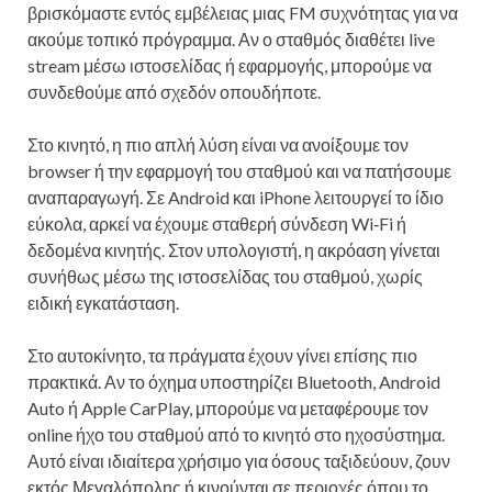
βρισκόμαστε εντός εμβέλειας μιας FM συχνότητας για να
ακούμε τοπικό πρόγραμμα. Αν ο σταθμός διαθέτει live
stream μέσω ιστοσελίδας ή εφαρμογής, μπορούμε να
συνδεθούμε από σχεδόν οπουδήποτε.
Στο κινητό, η πιο απλή λύση είναι να ανοίξουμε τον
browser ή την εφαρμογή του σταθμού και να πατήσουμε
αναπαραγωγή. Σε Android και iPhone λειτουργεί το ίδιο
εύκολα, αρκεί να έχουμε σταθερή σύνδεση Wi‑Fi ή
δεδομένα κινητής. Στον υπολογιστή, η ακρόαση γίνεται
συνήθως μέσω της ιστοσελίδας του σταθμού, χωρίς
ειδική εγκατάσταση.
Στο αυτοκίνητο, τα πράγματα έχουν γίνει επίσης πιο
πρακτικά. Αν το όχημα υποστηρίζει Bluetooth, Android
Auto ή Apple CarPlay, μπορούμε να μεταφέρουμε τον
online ήχο του σταθμού από το κινητό στο ηχοσύστημα.
Αυτό είναι ιδιαίτερα χρήσιμο για όσους ταξιδεύουν, ζουν
εκτός Μεγαλόπολης ή κινούνται σε περιοχές όπου το