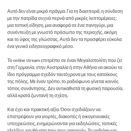
Αυτό δεν είναι μικρό πράγμα. Για τη διασπορά, η σύνδεση
με την πατρίδα συχνά περνά από μικρές λεπτομέρειες:
μια τοπική είδηση, μια αναφορά σε ένα πανηγύρι, μια
συνέντευξη με γνωστό πρόσωπο της περιοχής, ακόμη
και το ύφος της γλώσσας. Αυτά δεν τα προσφέρει εύκολα
ένα γενικό ειδησεογραφικό μέσο.
Το online stream επιτρέπει σε έναν Μεγαλοπολίτη που ζει
στη Γερμανία, στην Αυστραλία ή στην Αθήνα να ακούει το
ίδιο πρόγραμμα σχεδόν ταυτόχρονα με τους κατοίκους
της πόλης. Με έναν τρόπο, το ραδιόφωνο γίνεται κοινός
τόπος συνάντησης. Δεν αντικαθιστά τη φυσική παρουσία,
αλλά κρατά ζωντανή τη σχέση.
Και έχει και πρακτική αξία. Όσοι σχεδιάζουν να
επιστρέψουν για γιορτές, διακοπές ή οικογενειακές
υποχρεώσεις, ενημερώνονται για εκδηλώσεις, τοπικές
εξελίξεις και θέματα που τους αφορούν. Το ραδιόφωνο,