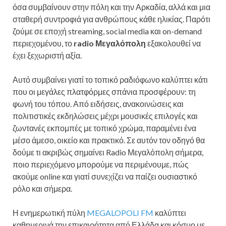
όσα συμβαίνουν στην πόλη και την Αρκαδία, αλλά και μια
σταθερή συντροφιά για ανθρώπους κάθε ηλικίας. Παρότι
ζούμε σε εποχή streaming, social media και on-demand
περιεχομένου, το
radio Μεγαλόπολη
εξακολουθεί να
έχει ξεχωριστή αξία.
Αυτό συμβαίνει γιατί το τοπικό ραδιόφωνο καλύπτει κάτι
που οι μεγάλες πλατφόρμες σπάνια προσφέρουν: τη
φωνή του τόπου. Από ειδήσεις, ανακοινώσεις και
πολιτιστικές εκδηλώσεις μέχρι μουσικές επιλογές και
ζωντανές εκπομπές με τοπικό χρώμα, παραμένει ένα
μέσο άμεσο, οικείο και πρακτικό. Σε αυτόν τον οδηγό θα
δούμε τι ακριβώς σημαίνει Radio Μεγαλόπολη σήμερα,
ποιο περιεχόμενο μπορούμε να περιμένουμε, πώς
ακούμε online και γιατί συνεχίζει να παίζει ουσιαστικό
ρόλο και σήμερα.
Η ενημερωτική πύλη
MEGALOPOLI FM
καλύπτει
καθημερινά την επικαιρότητα από Ελλάδα και κόσμο με