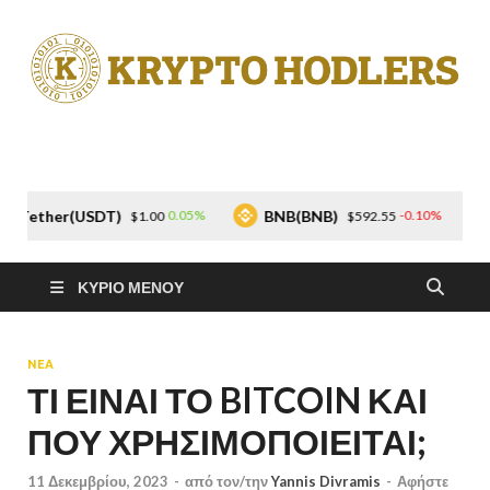
Kryptohodlers
Γίνετε μέλος της μεγαλύτερης κοινότητας κρυπτονομισμάτων
Ενημέρωση για τα
DT)
BNB(BNB)
USDC(USD
0.05%
-0.10%
$1.00
$592.55
Crypto
ΚΎΡΙΟ ΜΕΝΟΎ
ΝΕΑ
ΤΙ ΕΙΝΑΙ ΤΟ BITCOIN ΚΑΙ
ΠΟΥ ΧΡΗΣΙΜΟΠΟΙΕΙΤΑΙ;
11 Δεκεμβρίου, 2023
-
από τον/την
Yannis Divramis
-
Αφήστε